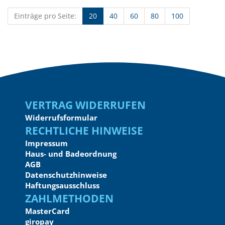
Einträge pro Seite:
20
40
60
80
100
Vertrag widerrufen
Widerrufsformular
Rechtliche Hinweise
Impressum
Haus- und Badeordnung
AGB
Datenschutzhinweise
Haftungsausschluss
Zahlmethoden
MasterCard
giropay