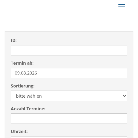
Navigat
ID:
Termin ab:
Sortierung:
Anzahl Termine:
Uhrzeit: