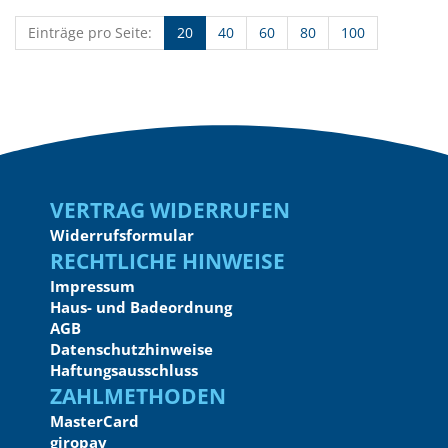
Einträge pro Seite:
20
40
60
80
100
Vertrag widerrufen
Widerrufsformular
Rechtliche Hinweise
Impressum
Haus- und Badeordnung
AGB
Datenschutzhinweise
Haftungsausschluss
Zahlmethoden
MasterCard
giropay