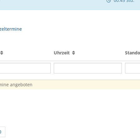
e
00:45 Std.
zeltermine
n
Uhrzeit
Stand
rmine angeboten
0