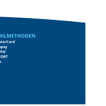
ahlmethoden
sterCard
opay
Pal
FORT
a