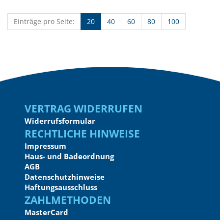
Einträge pro Seite:
20
40
60
80
100
Vertrag widerrufen
Widerrufsformular
Rechtliche Hinweise
Impressum
Haus- und Badeordnung
AGB
Datenschutzhinweise
Haftungsausschluss
Zahlmethoden
MasterCard