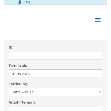
18 J.
Navigat
ID:
Termin ab:
Sortierung:
Anzahl Termine: