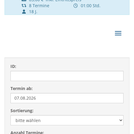
8 Termine
01:00 Std.
18 J.
Navigat
ID:
Termin ab:
Sortierung:
Anzahl Termine: