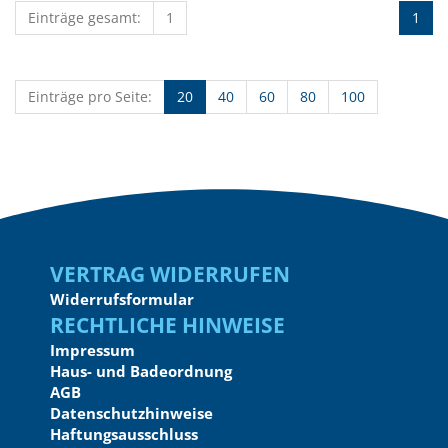
Einträge gesamt:
1
1
Einträge pro Seite:
20
40
60
80
100
Vertrag widerrufen
Widerrufsformular
Rechtliche Hinweise
Impressum
Haus- und Badeordnung
AGB
Datenschutzhinweise
Haftungsausschluss