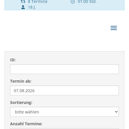
8 Termine
01:00 Std.
18 J.
Navigat
ID:
Termin ab:
Sortierung:
Anzahl Termine: