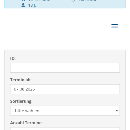
18 J.
Navigat
ID:
Termin ab:
Sortierung:
Anzahl Termine: