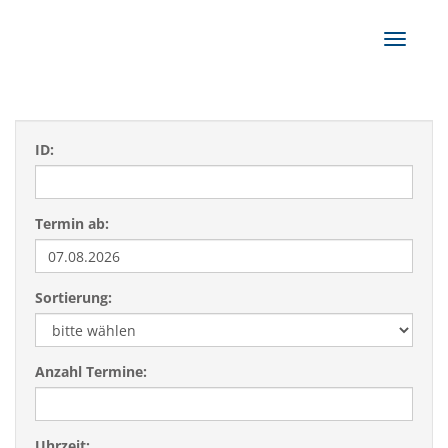
Navigat
ID:
Termin ab:
Sortierung:
Anzahl Termine:
Uhrzeit: