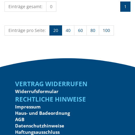
Einträge gesamt:
0
1
Einträge pro Seite:
20
40
60
80
100
Vertrag widerrufen
Widerrufsformular
Rechtliche Hinweise
Impressum
Haus- und Badeordnung
AGB
Datenschutzhinweise
Haftungsausschluss