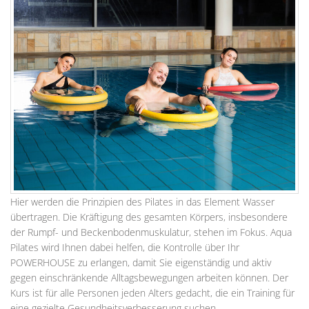
Hier werden die Prinzipien des Pilates in das Element Wasser
übertragen. Die Kräftigung des gesamten Körpers, insbesondere
der Rumpf- und Beckenbodenmuskulatur, stehen im Fokus. Aqua
Pilates wird Ihnen dabei helfen, die Kontrolle über Ihr
POWERHOUSE zu erlangen, damit Sie eigenständig und aktiv
gegen einschränkende Alltagsbewegungen arbeiten können. Der
Kurs ist für alle Personen jeden Alters gedacht, die ein Training für
eine gezielte Gesundheitsverbesserung suchen.